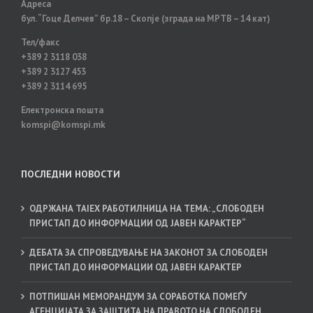
Адреса
ЈАВЕН
бул. “Гоце Делчев” бр.18 – Скопје (зграда на МРТВ – 14 кат)
КАРАКТЕР
СПРОВЕДЕ
Тел/факс
ОБУКА
+389 2 3118 038
НА
+389 2 3127 453
УНИВЕРЗИТЕТОТ
+389 2 3114 695
ЗА
ТУРИЗАМ
Електронска пошта
И
komspi@komspi.mk
МЕНАЏМЕНТ-
СКОПЈЕ
ПОСЛЕДНИ НОВОСТИ
ОДРЖАНА TAIEX РАБОТИЛНИЦА НА ТЕМА: „СЛОБОДЕН
ПРИСТАП ДО ИНФОРМАЦИИ ОД ЈАВЕН КАРАКТЕР“
ДЕБАТА ЗА СПРОВЕДУВАЊЕ НА ЗАКОНОТ ЗА СЛОБОДЕН
ПРИСТАП ДО ИНФОРМАЦИИ ОД ЈАВЕН КАРАКТЕР
ПОТПИШАН МЕМОРАНДУМ ЗА СОРАБОТКА ПОМЕЃУ
АГЕНЦИЈАТА ЗА ЗАШТИТА НА ПРАВОТО НА СЛОБОДЕН