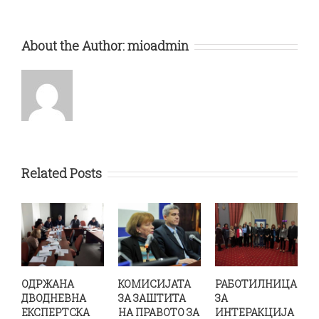
About the Author:
mioadmin
Related Posts
ОДРЖАНА
КОМИСИЈАТА
РАБОТИЛНИЦА
ДВОДНЕВНА
ЗА ЗАШТИТА
ЗА
ЕКСПЕРТСКА
НА ПРАВОТО ЗА
ИНТЕРАКЦИЈА
З