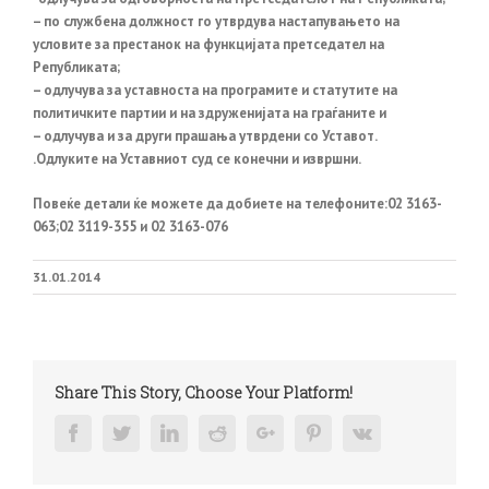
– по службена должност го утврдува настапувањето на
условите за престанок на функцијата претседател на
Републиката;
– одлучува за уставноста на програмите и статутите на
политичките партии и на здруженијата на граѓаните и
– одлучува и за други прашања утврдени со Уставот.
.Одлуките на Уставниот суд се конечни и извршни.
Повеќе детали ќе можете да добиете на телефоните:02 3163-
063;02 3119-355 и 02 3163-076
31.01.2014
Share This Story, Choose Your Platform!
Facebook
Twitter
Linkedin
Reddit
Google+
Pinterest
Vk