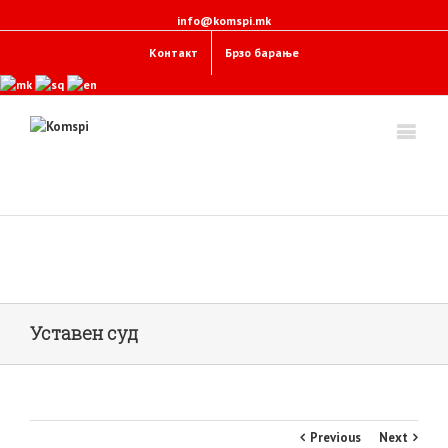
info@komspi.mk
Контакт
Брзо барање
Уставен суд
Previous
Next