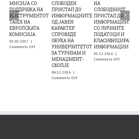
МИСИЈА СО
СЛОБОДЕН
НА
ПОДДРШКА НА
ПРИСТАП ДО
СЛОБОДНИОТ
ИНСТРУМЕНТОТ
ИНФОРМАЦИИТЕ
ПРИСТАП ДО
И
TAIEX НА
ОД ЈАВЕН
ИНФОРМАЦИИТЕ
ЕВРОПСКАТА
КАРАКТЕР
СО ЛИЧНИТЕ
И
КОМИСИЈА
СПРОВЕДЕ
ПОДАТОЦИ И
В
ОБУКА НА
КЛАСИФИЦИРАНИТ
02.02.2017
|
УНИВЕРЗИТЕТОТ
ИНФОРМАЦИИ
on
Comments Off
0
ОДРЖАНА
ЗА ТУРИЗАМ И
C
01.12.2016
|
ДВОДНЕВНА
МЕНАЏМЕНТ-
on
Comments Off
ЕКСПЕРТСКА
РАБОТИЛН
СКОПЈЕ
МИСИЈА
ЗА
06.12.2016
|
СО
ИНТЕРАКЦ
on
Comments Off
ПОДДРШКА
НА
КОМИСИЈАТА
НА
СЛОБОДН
ЗА
ИНСТРУМЕНТОТ
ПРИСТАП
ЗАШТИТА
TAIEX
ДО
НА
НА
ИНФОРМА
ПРАВОТО
ЕВРОПСКАТА
СО
ЗА
КОМИСИЈА
ЛИЧНИТЕ
СЛОБОДЕН
ПОДАТОЦ
ПРИСТАП
И
ДО
КЛАСИФИ
ИНФОРМАЦИИТЕ
ИНФОРМА
ОД