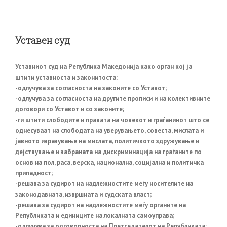
Уставен суд
Уставниот суд на Република Македонија како орган кој ја
штити уставноста и законитоста:
-одлучува за согласноста на законите со Уставот;
-одлучува за согласноста на другите прописи и на колективните
договори со Уставот и со законите;
-ги штити слободите и правата на човекот и граѓанинот што се
однесуваат на слободата на уверувањето, совеста, мислата и
јавното изразување на мислата, политичкото здружување и
дејствување и забраната на дискриминација на граѓаните по
основ на пол, раса, верска, национална, социјална и политичка
припадност;
-решава за судирот на надлежностите меѓу носителите на
законодавната, извршната и судската власт;
-решава за судирот на надлежностите меѓу органите на
Републиката и единиците на локалната самоуправа;
-одлучува за одговорноста на Претседателот на Републиката;