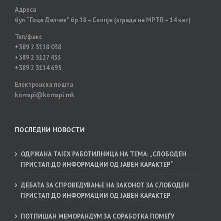
ИНФОРМА
ОД
Адреса
ЈАВЕН
бул. “Гоце Делчев” бр.18 – Скопје (зграда на МРТВ – 14 кат)
КАРАКТЕР
СПРОВЕДЕ
Тел/факс
ОБУКА
+389 2 3118 038
НА
+389 2 3127 453
УНИВЕРЗИТЕТОТ
+389 2 3114 695
ЗА
ТУРИЗАМ
Електронска пошта
И
komspi@komspi.mk
МЕНАЏМЕНТ-
СКОПЈЕ
ПОСЛЕДНИ НОВОСТИ
ОДРЖАНА TAIEX РАБОТИЛНИЦА НА ТЕМА: „СЛОБОДЕН
ПРИСТАП ДО ИНФОРМАЦИИ ОД ЈАВЕН КАРАКТЕР“
ДЕБАТА ЗА СПРОВЕДУВАЊЕ НА ЗАКОНОТ ЗА СЛОБОДЕН
ПРИСТАП ДО ИНФОРМАЦИИ ОД ЈАВЕН КАРАКТЕР
ПОТПИШАН МЕМОРАНДУМ ЗА СОРАБОТКА ПОМЕЃУ