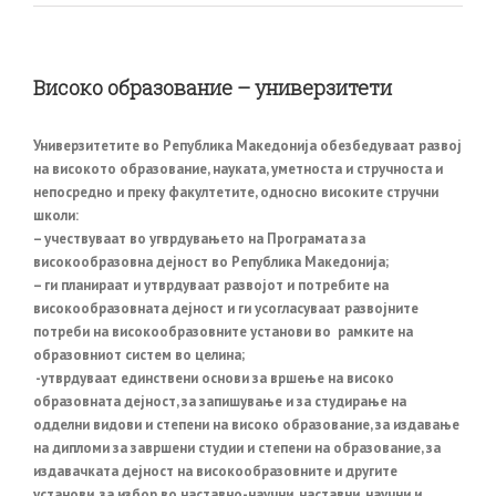
Високо образование – универзитети
Универзитетите во Република Македонија обезбедуваат развој
на високото образование, науката, уметноста и стручноста и
непосредно и преку факултетите, односно високите стручни
школи:
– учествуваат во угврдувањето на Програмата за
високообразовна дејност во Република Македонија;
– ги планираат и утврдуваат развојот и потребите на
високообразовната дејност и ги усогласуваат развојните
потреби на високообразовните установи во рамките на
образовниот систем во целина;
-утврдуваат единствени основи за вршење на високо
образовната дејност, за запишување и за студирање на
одделни видови и степени на високо образование, за издавање
на дипломи за завршени студии и степени на образование, за
издавачката дејност на високообразовните и другите
установи, за избор во наставно-научни, наставни, научни и