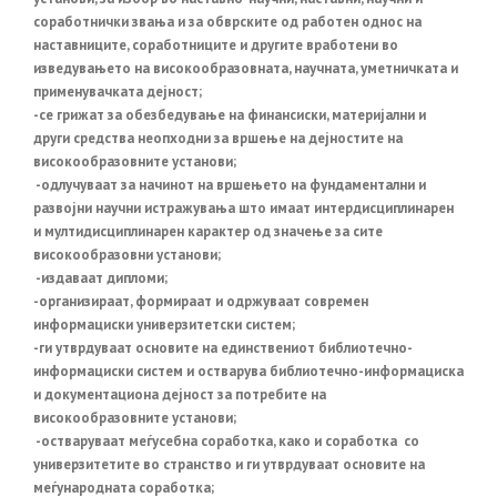
соработнички звања и за обврските од работен однос на
наставниците, соработниците и другите вработени во
изведувањето на високообразовната, научната, уметничката и
применувачката дејност;
-се грижат за обезбедување на финансиски, материјални и
други средства неопходни за вршење на дејностите на
високообразовните установи;
-одлучуваат за начинот на вршењето на фундаментални и
развојни научни истражувања што имаат интердисциплинарен
и мултидисциплинарен карактер од значење за сите
високообразовни установи;
-издаваат дипломи;
-организираат, формираат и одржуваат современ
информациски универзитетски систем;
-ги утврдуваат основите на единствениот библиотечно-
информациски систем и остварува библиотечно-информациска
и документациона дејност за потребите на
високообразовните установи;
-остваруваат меѓусебна соработка, како и соработка со
универзитетите во странство и ги утврдуваат основите на
меѓународната соработка;