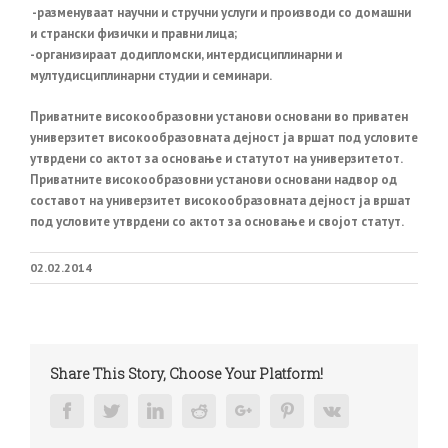
-разменуваат научни и стручни услуги и производи со домашни
и странски физички и правни лица;
-организираат додипломски, интердисциплинарни и
мултудисциплинарни студии и семинари.
Приватните високообразовни установи основани во приватен
универзитет високообразовната дејност ја вршат под условите
утврдени со актот за основање и статутот на универзитетот.
Приватните високообразовни установи основани надвор од
составот на универзитет високообразовната дејност ја вршат
под условите утврдени со актот за основање и својот статут.
02.02.2014
Share This Story, Choose Your Platform!
Facebook
Twitter
Linkedin
Reddit
Google+
Pinterest
Vk